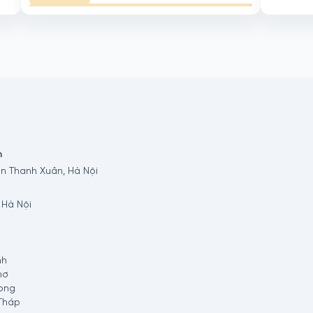
Đón trả trẻ từ trường học đến cơ sở can thiệp
Học ngắn hạn (hè, kỳ nghỉ ở trường học)
Học thêm Thứ 7
n
n Thanh Xuân, Hà Nội
 Hà Nội
nh
hơ
ong
Tháp