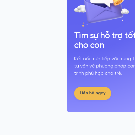
Tìm sự hỗ trợ tố
cho con
Kết nối trực tiếp với trung
tư vấn về phương pháp can 
trình phù hợp cho trẻ.
Liên hệ ngay