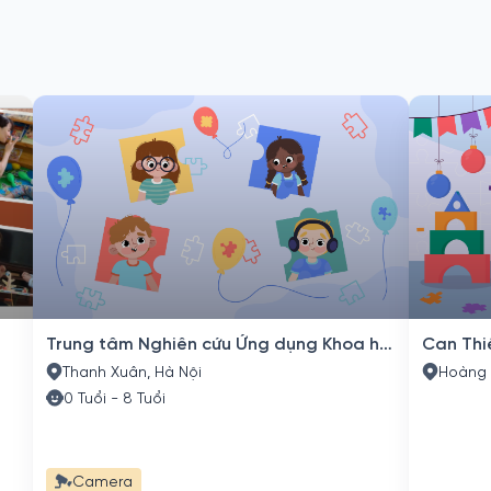
Trung tâm Nghiên cứu Ứng dụng Khoa học Tâm lý - Giáo dục Phục hồi chức năng VinaHealth (Chi nhánh Thanh Xuân)
Can Thi
Thanh Xuân, Hà Nội
Hoàng L
0 Tuổi - 8 Tuổi
Camera