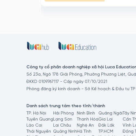
Công ty cổ phần doanh nghiệp xã hội Luca Educatio
Số 23a, Ngõ 178 Giải Phóng, Phường Phương Liệt, Quậ
ĐKKD 0109767117 - Cấp ngày 07/10/2021
Phòng đăng ký kinh doanh - Sở Kế hoạch & Đầu tư TP
Danh sách trung tâm theo tỉnh/thành
TP. Hà Nội
Hải Phòng
Ninh Bình
Quảng Ngãi
Tây Ni
Tuyên Quang
Lạng Sơn
Thanh Hóa
Gia Lai
Cần T
Lào Cai
Lai Châu
Nghệ An
Đắk Lắk
Vĩnh L
Thái Nguyên
Quảng Ninh
Hà Tĩnh
TP.HCM
Đồng 