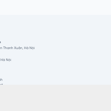
n
n Thanh Xuân, Hà Nội
 Hà Nội
nh
hơ
ong
Tháp
u
ang