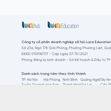
Công ty cổ phần doanh nghiệp xã hội Luca Educatio
Số 23a, Ngõ 178 Giải Phóng, Phường Phương Liệt, Quậ
ĐKKD 0109767117 - Cấp ngày 07/10/2021
Phòng đăng ký kinh doanh - Sở Kế hoạch & Đầu tư TP
Danh sách trung tâm theo tỉnh/thành
TP. Hà Nội
Hải Phòng
Ninh Bình
Quảng Ngãi
Tây Ni
Tuyên Quang
Lạng Sơn
Thanh Hóa
Gia Lai
Cần T
Lào Cai
Lai Châu
Nghệ An
Đắk Lắk
Vĩnh L
Thái Nguyên
Quảng Ninh
Hà Tĩnh
TP.HCM
Đồng 
Phú Thọ
Sơn La
Quảng Trị
Khánh Hòa
Cà Ma
Bắc Ninh
Điện Biên
TP. Huế
Lâm Đồng
An Gi
Hưng Yên
Cao Bằng
Đà Nẵng
Đồng Nai