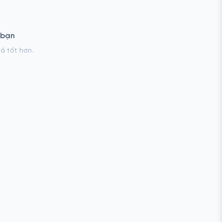
 bạn
uả tốt hơn.