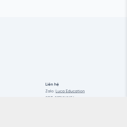
Liên hệ
Zalo:
Luca Education
SĐT:
0976261654
Email:
Hello@luca.education
Tham gia ngay hôm
nay!