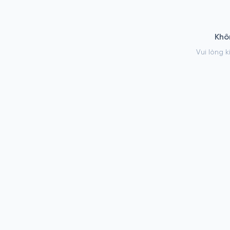
Khô
Vui lòng k