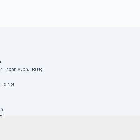
n
n Thanh Xuân, Hà Nội
 Hà Nội
nh
hơ
ong
Tháp
u