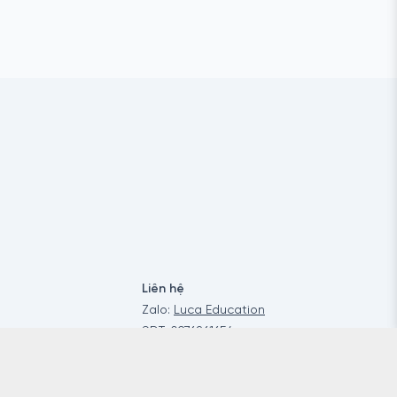
Liên hệ
Zalo:
Luca Education
SĐT:
0976261654
Email:
Hello@luca.education