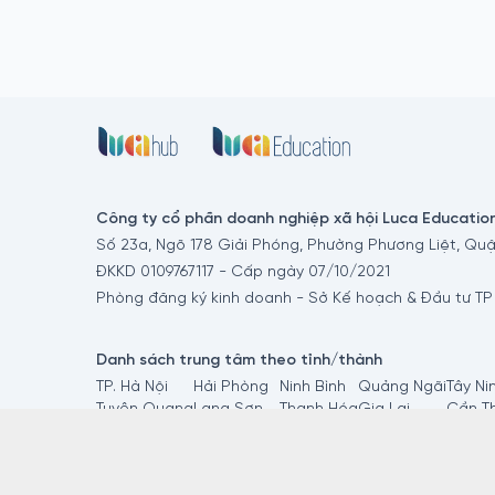
Công ty cổ phần doanh nghiệp xã hội Luca Educatio
Số 23a, Ngõ 178 Giải Phóng, Phường Phương Liệt, Quậ
ĐKKD 0109767117 - Cấp ngày 07/10/2021
Phòng đăng ký kinh doanh - Sở Kế hoạch & Đầu tư TP
Danh sách trung tâm theo tỉnh/thành
TP. Hà Nội
Hải Phòng
Ninh Bình
Quảng Ngãi
Tây Ni
Tuyên Quang
Lạng Sơn
Thanh Hóa
Gia Lai
Cần T
Lào Cai
Lai Châu
Nghệ An
Đắk Lắk
Vĩnh L
Thái Nguyên
Quảng Ninh
Hà Tĩnh
TP.HCM
Đồng 
Phú Thọ
Sơn La
Quảng Trị
Khánh Hòa
Cà Ma