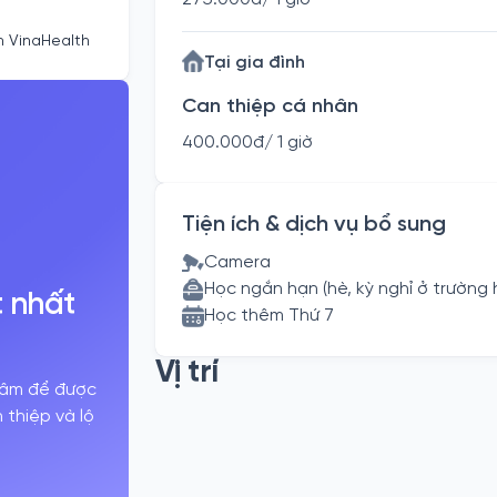
m VinaHealth
Tại gia đình
Can thiệp cá nhân
400.000đ/ 1 giờ
Tiện ích & dịch vụ bổ sung
Camera
Học ngắn hạn (hè, kỳ nghỉ ở trường 
t nhất
Học thêm Thứ 7
Vị trí
 tâm để được
thiệp và lộ