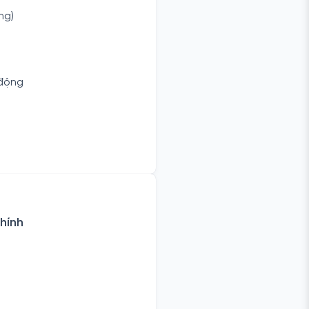
ng)
 động
hính