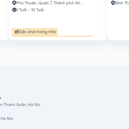
Phú Thuận, Quận 7, Thành phố Hồ Chí Minh
1 Tuổi - 10 Tuổi
Sân chơi trong nhà
Đón trả trẻ từ cơ sở can thiệp về nhà
Hướng dẫn và tập huấn phụ huynh
Đón trả trẻ từ trường học đến cơ sở can thiệp
n
n Thanh Xuân, Hà Nội
 Hà Nội