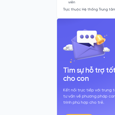
viên
Trực thuộc Hệ thống Trung tâ
Tìm sự hỗ trợ tố
cho con
Kết nối trực tiếp với trung
tư vấn về phương pháp can 
trình phù hợp cho trẻ.