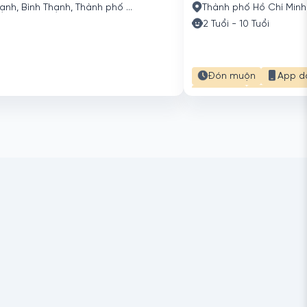
Bình Thạnh, Bình Thạnh, Thành phố Hồ Chí Minh
Thành phố Hồ Chí Minh
2 Tuổi - 10 Tuổi
Đón muộn
App d
Bán trú
Học thêm