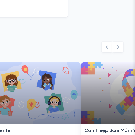
enter
Can Thiệp Sớm Mầm 