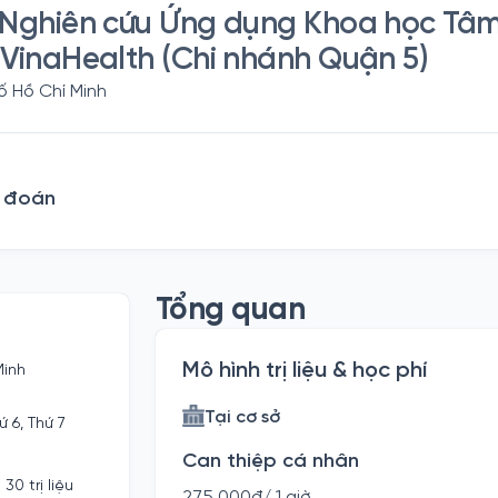
Nghiên cứu Ứng dụng Khoa học Tâm 
VinaHealth (Chi nhánh Quận 5)
 Hồ Chí Minh
n đoán
Tổng quan
Mô hình trị liệu & học phí
Minh
Tại cơ sở
ứ 6, Thứ 7
Can thiệp cá nhân
30 trị liệu
275.000đ/ 1 giờ