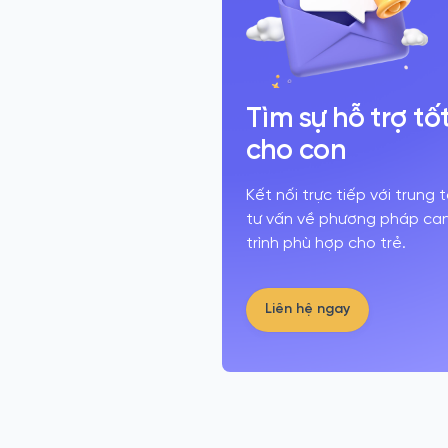
Tìm sự hỗ trợ tố
cho con
Kết nối trực tiếp với trung
tư vấn về phương pháp can 
trình phù hợp cho trẻ.
Liên hệ ngay