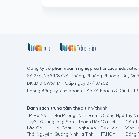
Công ty cổ phần doanh nghiệp xã hội Luca Educatio
Số 23a, Ngõ 178 Giải Phóng, Phường Phương Liệt, Quậ
ĐKKD 0109767117 - Cấp ngày 07/10/2021
Phòng đăng ký kinh doanh - Sở Kế hoạch & Đầu tư TP
Danh sách trung tâm theo tỉnh/thành
TP. Hà Nội
Hải Phòng
Ninh Bình
Quảng Ngãi
Tây Ni
Tuyên Quang
Lạng Sơn
Thanh Hóa
Gia Lai
Cần T
Lào Cai
Lai Châu
Nghệ An
Đắk Lắk
Vĩnh L
Thái Nguyên
Quảng Ninh
Hà Tĩnh
TP.HCM
Đồng 