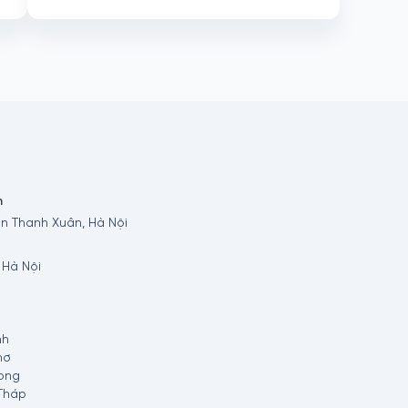
n
n Thanh Xuân, Hà Nội
 Hà Nội
nh
hơ
ong
Tháp