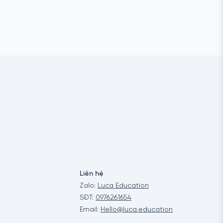
Liên hệ
Zalo:
Luca Education
SĐT:
0976261654
Email:
Hello@luca.education