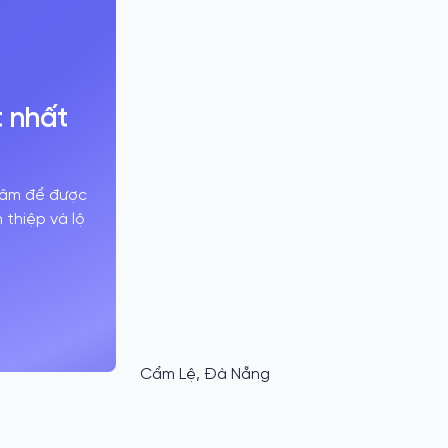
t nhất
 tâm để được
thiệp và lộ
Cẩm Lệ, Đà Nẵng